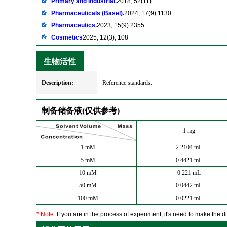
Primary and Industrial.
2018, 52(11)
Pharmaceuticals (Basel).
2024, 17(9):1130.
Pharmaceutics.
2023, 15(9):2355.
Cosmetics
2025, 12(3), 108
生物活性
Description:
Reference standards.
制备储备液(仅供参考)
1 mg
1 mM
2.2104 mL
5 mM
0.4421 mL
10 mM
0.221 mL
50 mM
0.0442 mL
100 mM
0.0221 mL
* Note:
If you are in the process of experiment, it's need to make the dil