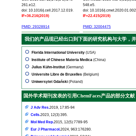
261.e12.
548.e5.
doi: 10.1016/j.cell.2017.12.019.
doi: 10.1016/j.cmet.2020.01.002
IF=36.216(2019)
IF=22.415(2019)
PMID: 29328914
PMID: 32004475
我们的产品现已经出口到下面的研究机构与大学，
Florida International University
(USA)
Institute of Chinese Materia Medica
(China)
Julius Kühn-Institut
(Germany)
Universite Libre de Bruxelles
(Belgium)
Uniwersytet Gdański
(Poland)
国外学术期刊发表的引用ChemFaces产品的部分文献
J Adv Res.
2019, 17:85-94
Cells.
2023, 12(3):395.
Mol Med Rep.
2015, 12(5):7789-95
Eur J Pharmacol.
2024, 963:176280.