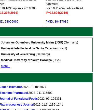
206.
eaat6994.
: 10.1038/nplants.2016.205.
doi: 10.1126/sciadv.aat6994.
=13.297(2019)
IF=12.804(2019)
ID: 28005066
PMID: 30417089
Johannes Gutenberg University Mainz (JGU)
(Germany)
Universidade Federal de Santa Catarina
(Brazil)
University of Wuerzburg
(Germany)
Medical University of South Carolina
(USA)
More...
Regen Biomater.
2023, 10:rbad077.
Biochem Pharmacol.
2023, 211:115502.
Journal of Functional Foods
2022, 99: 105331.
Pharmacognosy Journal
2019, 11,6:1235-1241