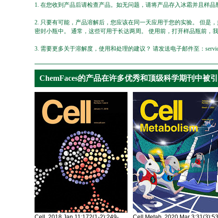
1. 在您收到产品后请检查产品。如无问题，请将产品存入冰霜并且样品瓶
2. 只要有可能，产品溶解后，您应该在同一天应用于您的实验。 但是
密封小瓶中。 通常，这些可用于长达两周。 使用前，打开样品瓶前，
3. 需要更多关于溶解度，使用和处理的建议？ 请发送电子邮件至：service@ch
ChemFaces的产品在许多优秀和顶级科学期刊中被
Cell. 2018 Jan 11;172(1-2):249-
Cell Metab. 2020 Mar 3;31(3):5