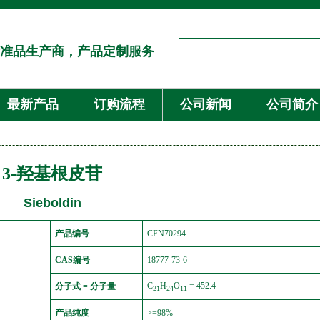
准品生产商，产品定制服务
最新产品
订购流程
公司新闻
公司简介
3-羟基根皮苷
Sieboldin
产品编号
CFN70294
CAS编号
18777-73-6
C
H
O
= 452.4
分子式 = 分子量
21
24
11
产品纯度
>=98%