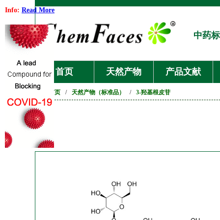
Info:
Read More
中药标
首页
天然产物
产品文献
首页
/
天然产物（标准品）
/
3-羟基根皮苷