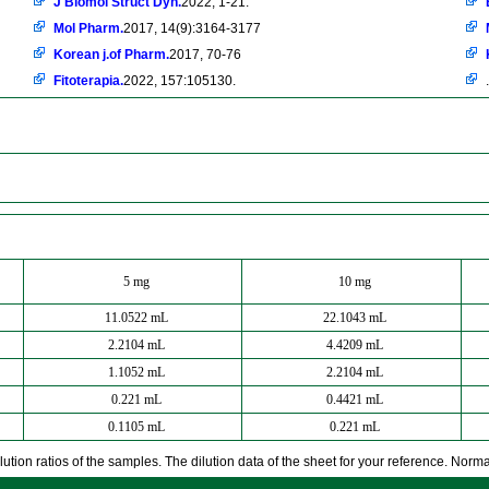
J Biomol Struct Dyn.
2022, 1-21.
Mol Pharm.
2017, 14(9):3164-3177
Korean j.of Pharm.
2017, 70-76
Fitoterapia.
2022, 157:105130.
.
5 mg
10 mg
11.0522 mL
22.1043 mL
2.2104 mL
4.4209 mL
1.1052 mL
2.2104 mL
0.221 mL
0.4421 mL
0.1105 mL
0.221 mL
ution ratios of the samples. The dilution data of the sheet for your reference. Normall