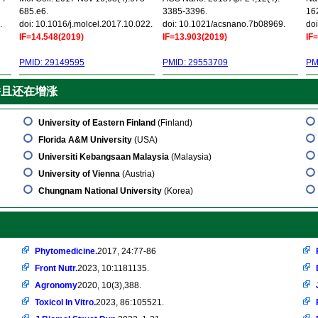
685.e6.
3385-3396.
16
.
doi: 10.1016/j.molcel.2017.10.022.
doi: 10.1021/acsnano.7b08969.
doi
IF=14.548(2019)
IF=13.903(2019)
IF
PMID: 29149595
PMID: 29553709
PM
并且还在增涨
University of Eastern Finland
(Finland)
Florida A&M University
(USA)
Universiti Kebangsaan Malaysia
(Malaysia)
University of Vienna
(Austria)
Chungnam National University
(Korea)
Phytomedicine.
2017, 24:77-86
Front Nutr.
2023, 10:1181135.
Agronomy
2020, 10(3),388.
Toxicol In Vitro.
2023, 86:105521.