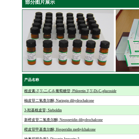
部分图片展示
产品名称
根皮素-3',5'-二-C-β-葡萄糖苷; Phloretin 3',5'-Di-C-glucoside
柚皮苷二氢查尔酮; Naringin dihydrochalcone
3-羟基根皮苷; Sieboldin
新橙皮苷二氢查尔酮; Neosperidin dihydrochalcone
橙皮苷甲基查尔酮; Hesperidin methylchalcone