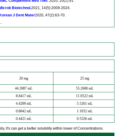
BMC Complement Med Ther.
2020, 20(1):91.
Microb Biotechnol.
2021, 14(5):2009-2024.
Korean J Dent Mater
2020, 47(2):63-70.
..
20 mg
25 mg
44.2087 mL
55.2608 mL
8.8417 mL
11.0522 mL
4.4209 mL
5.5261 mL
0.8842 mL
1.1052 mL
0.4421 mL
0.5526 mL
y, it's can get a better solubility within lower of Concentrations.