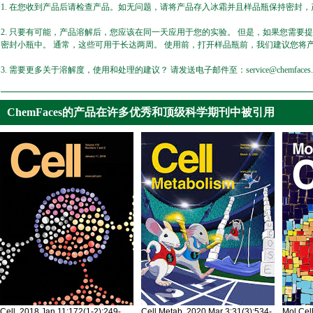
1. 在您收到产品后请检查产品。如无问题，请将产品存入冰霜并且样品瓶保持密封，产
2. 只要有可能，产品溶解后，您应该在同一天应用于您的实验。 但是，如果您需要
密封小瓶中。 通常，这些可用于长达两周。 使用前，打开样品瓶前，我们建议您将
3. 需要更多关于溶解度，使用和处理的建议？ 请发送电子邮件至：service@chemfaces.
ChemFaces的产品在许多优秀和顶级科学期刊中被引用
Cell. 2018 Jan 11;172(1-2):249-
Cell Metab. 2020 Mar 3;31(3):534-
Mol Cel