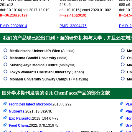
261.e12.
548.e5.
685.e6.
doi: 10.1016/j.cell.2017.12.019.
doi: 10.1016/j.cmet.2020.01.002.
doi: 10
IF=36.216(2019)
IF=22.415(2019)
IF=14.5
PMID: 29328914
PMID: 32004475
PMID: 
我们的产品现已经出口到下面的研究机构与大学，并且还在增
Medizinische Universit?t Wien
(Austria)
Me
Mahatma Gandhi University
(India)
Os
Subang Jaya Medical Centre
(Malaysia)
Ma
Tokyo Woman's Christian University
(Japan)
Ch
Monash University Sunway Campus
(Malaysia)
Mo
国外学术期刊发表的引用ChemFaces产品的部分文献
Front Cell Infect Microbiol.
2018, 8:292
PLo
Nutrients.
2021, 13(3):978.
Pha
Exp Parasitol.
2018, 194:67-78
Hor
Food Chem.
2022, 378:131975.
Uni