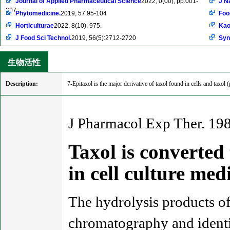
Journal of Applied Pharmaceutical Science
2022, 0(00), pp:001-
J N
007
Phytomedicine.
2019, 57:95-104
Foo
Horticulturae
2022, 8(10), 975.
Kao
J Food Sci Technol.
2019, 56(5):2712-2720
Syn
生物活性
Description:
7-Epitaxol is the major derivative of taxol found in cells and taxol 
J Pharmacol Exp Ther. 19
Taxol is converted 
in cell culture m
The hydrolysis products of
chromatography and identi