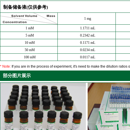
制备储备液(仅供参考)
1 mg
1 mM
1.1711 mL
5 mM
0.2342 mL
10 mM
0.1171 mL
50 mM
0.0234 mL
100 mM
0.0117 mL
* Note:
If you are in the process of experiment, it's need to make the dilution ratios o
部分图片展示