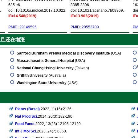
685.e6.
3385-3396.
16
.
doi: 10.1016/j.molcel.2017.10.022.
doi: 10.1021/acsnano.7b08969.
doi
IF=14.548(2019)
IF=13.903(2019)
IF
PMID: 29149595
PMID: 29553709
PM
并且还在增涨
Sanford Burnham Prebys Medical Discovery Institute
(USA)
Massachusetts General Hospital
(USA)
kol
National Chung Hsing University
(Taiwan)
Griffith University
(Australia)
Washington State University
(USA)
Plants (Basel).
2022, 11(16):2126.
Nat Prod Sci.
2014, 20(3):182-190
Food Funct.
2022, 13(23):12105-12120.
Int J Mol Sci.
2023, 24(7):6360.