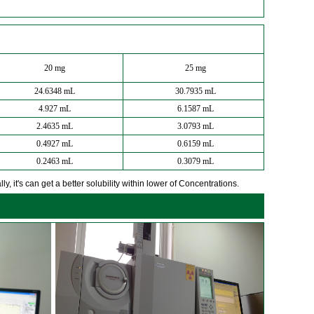
20 mg
25 mg
24.6348 mL
30.7935 mL
4.927 mL
6.1587 mL
2.4635 mL
3.0793 mL
0.4927 mL
0.6159 mL
0.2463 mL
0.3079 mL
y, it's can get a better solubility within lower of Concentrations.