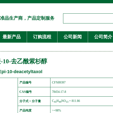
准品生产商，产品定制服务
最新产品
订购流程
公司新闻
公司简介
表-10-去乙酰紫杉醇
Epi-10-deacetyltaxol
产品编号
CFN89397
CAS编号
78454-17-8
C
H
NO
= 811.86
分子式 = 分子量
45
49
13
产品纯度
>=98%