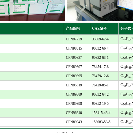
产品编号
CAS编号
分子式 
C
H
CFN97759
33069-62-4
47
51
C
H
CFN98515
90332-66-4
52
59
C
H
CFN90837
90332-63-1
50
57
C
H
CFN89397
78454-17-8
45
49
C
H
CFN89395
78479-12-6
43
51
C
H
CFN95519
76429-85-1
43
51
C
H
CFN89389
90332-64-2
48
59
C
H
CFN89398
90352-19-5
50
61
C
H
CFN96640
153415-46-4
44
53
C
H
CFN89043
153083-53-5
47
59