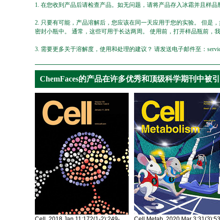
1. 在您收到产品后请检查产品。如无问题，请将产品存入冰霜并且样品瓶
2. 只要有可能，产品溶解后，您应该在同一天应用于您的实验。 但是
密封小瓶中。 通常，这些可用于长达两周。 使用前，打开样品瓶前，
3. 需要更多关于溶解度，使用和处理的建议？ 请发送电子邮件至：service@ch
ChemFaces的产品在许多优秀和顶级科学期刊中被
Cell. 2018 Jan 11;172(1-2):249-
Cell Metab. 2020 Mar 3;31(3):5