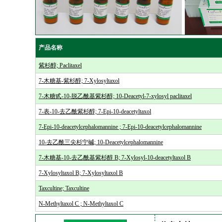
产品名称
紫杉醇; Paclitaxel
7-木糖基-紫杉醇; 7-Xylosyltaxol
7-木糖甙-10-脱乙酰基紫杉醇; 10-Deacetyl-7-xylosyl paclitaxel
7-表-10-去乙酰紫杉醇; 7-Epi-10-deacetyltaxol
7-Epi-10-deacetylcephalomannine ; 7-Epi-10-deacetylcephalomannine
10-去乙酰三尖杉宁碱; 10-Deacetylcephalomannine
7-木糖基-10-去乙酰基紫杉醇 B; 7-Xylosyl-10-deacetyltaxol B
7-Xylosyltaxol B; 7-Xylosyltaxol B
Taxcultine; Taxcultine
N-Methyltaxol C ; N-Methyltaxol C