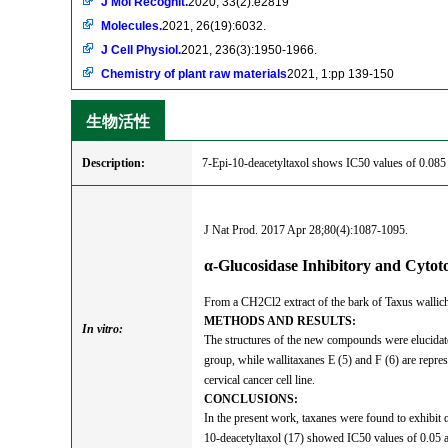
J Mol Recognit.
2020, 33(2):e2819
Molecules.
2021, 26(19):6032.
J Cell Physiol.
2021, 236(3):1950-1966.
Chemistry of plant raw materials
2021, 1:pp 139-150
生物活性
Description:
7-Epi-10-deacetyltaxol shows IC50 values of 0.085 
J Nat Prod. 2017 Apr 28;80(4):1087-1095.
α-Glucosidase Inhibitory and Cyto
From a CH2Cl2 extract of the bark of Taxus wallich
METHODS AND RESULTS:
In vitro:
The structures of the new compounds were elucidated
group, while wallitaxanes E (5) and F (6) are repres
cervical cancer cell line.
CONCLUSIONS:
In the present work, taxanes were found to exhibit α
10-deacetyltaxol (17) showed IC50 values of 0.05 a