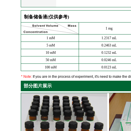
制备储备液(仅供参考)
1 mg
1 mM
1.2317 mL
5 mM
0.2463 mL
10 mM
0.1232 mL
50 mM
0.0246 mL
100 mM
0.0123 mL
* Note:
If you are in the process of experiment, it's need to make the dil
部分图片展示