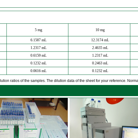
5 mg
10 mg
6.1587 mL
12.3174 mL
1.2317 mL
2.4635 mL
0.6159 mL
1.2317 mL
0.1232 mL
0.2463 mL
0.0616 mL
0.1232 mL
ution ratios of the samples. The dilution data of the sheet for your reference. Normall