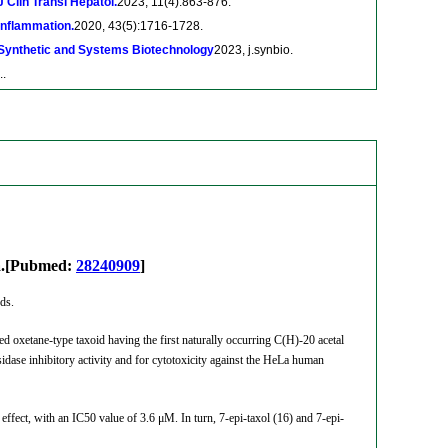
J Clin Transl Hepatol.
2023, 11(4):863-876.
Inflammation.
2020, 43(5):1716-1728.
Synthetic and Systems Biotechnology
2023, j.synbio.
..
na.[Pubmed:
28240909
]
ds.
ed oxetane-type taxoid having the first naturally occurring C(H)-20 acetal
sidase inhibitory activity and for cytotoxicity against the HeLa human
 effect, with an IC50 value of 3.6 μM. In turn, 7-epi-taxol (16) and 7-epi-