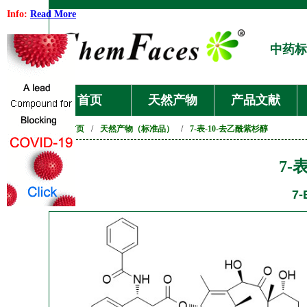
Info:
Read More
中药标
首页
天然产物
产品文献
首页
/
天然产物（标准品）
/
7-表-10-去乙酰紫杉醇
7-
7-