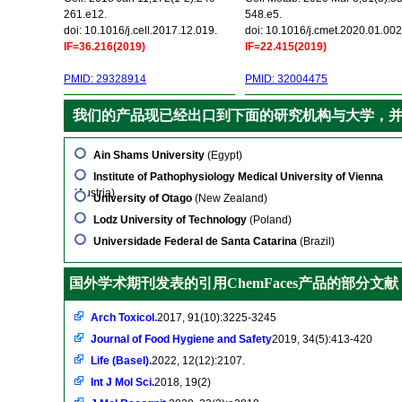
261.e12.
548.e5.
doi: 10.1016/j.cell.2017.12.019.
doi: 10.1016/j.cmet.2020.01.002
IF=36.216(2019)
IF=22.415(2019)
PMID: 29328914
PMID: 32004475
我们的产品现已经出口到下面的研究机构与大学，
Ain Shams University
(Egypt)
Institute of Pathophysiology Medical University of Vienna
(Austria)
University of Otago
(New Zealand)
Lodz University of Technology
(Poland)
Universidade Federal de Santa Catarina
(Brazil)
国外学术期刊发表的引用ChemFaces产品的部分文献
Arch Toxicol.
2017, 91(10):3225-3245
Journal of Food Hygiene and Safety
2019, 34(5):413-420
Life (Basel).
2022, 12(12):2107.
Int J Mol Sci.
2018, 19(2)