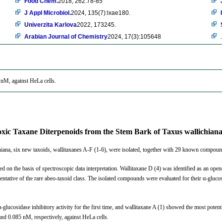
Food Chem.
2018, 262:78-85
J Appl Microbiol.
2024, 135(7):lxae180.
Univerzita Karlova
2022, 173245.
Arabian Journal of Chemistry
2024, 17(3):105648
.
nM, against HeLa cells.
toxic Taxane Diterpenoids from the Stem Bark of Taxus wallichia
iana, six new taxoids, wallitaxanes A-F (1-6), were isolated, together with 29 known compoun
 on the basis of spectroscopic data interpretation. Wallitaxane D (4) was identified as an open
entative of the rare abeo-taxoid class. The isolated compounds were evaluated for their α-gluco
-glucosidase inhibitory activity for the first time, and wallitaxane A (1) showed the most potent
nd 0.085 nM, respectively, against HeLa cells.