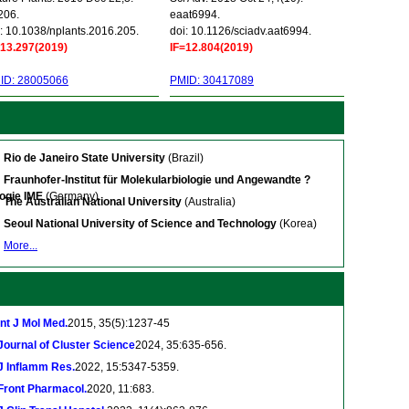
206.
eaat6994.
: 10.1038/nplants.2016.205.
doi: 10.1126/sciadv.aat6994.
=13.297(2019)
IF=12.804(2019)
ID: 28005066
PMID: 30417089
Rio de Janeiro State University
(Brazil)
Fraunhofer-Institut für Molekularbiologie und Angewandte ?
ogie IME
(Germany)
The Australian National University
(Australia)
Seoul National University of Science and Technology
(Korea)
More...
Int J Mol Med.
2015, 35(5):1237-45
Journal of Cluster Science
2024, 35:635-656.
J Inflamm Res.
2022, 15:5347-5359.
Front Pharmacol.
2020, 11:683.