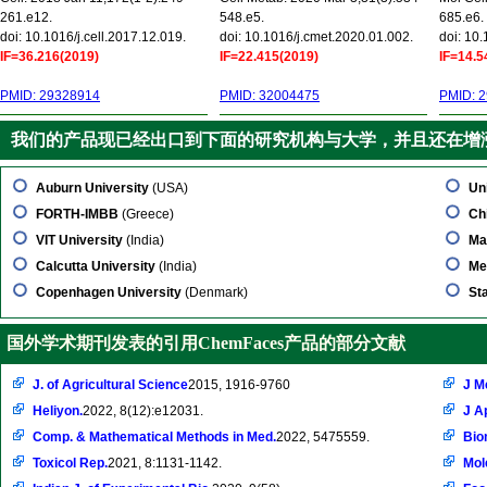
261.e12.
548.e5.
685.e6.
doi: 10.1016/j.cell.2017.12.019.
doi: 10.1016/j.cmet.2020.01.002.
doi: 10
IF=36.216(2019)
IF=22.415(2019)
IF=14.5
PMID: 29328914
PMID: 32004475
PMID: 
我们的产品现已经出口到下面的研究机构与大学，并且还在增
Auburn University
(USA)
Uni
FORTH-IMBB
(Greece)
Ch
VIT University
(India)
Ma
Calcutta University
(India)
Me
Copenhagen University
(Denmark)
St
国外学术期刊发表的引用ChemFaces产品的部分文献
J. of Agricultural Science
2015, 1916-9760
J M
Heliyon.
2022, 8(12):e12031.
J A
Comp. & Mathematical Methods in Med.
2022, 5475559.
Bio
Toxicol Rep.
2021, 8:1131-1142.
Mol