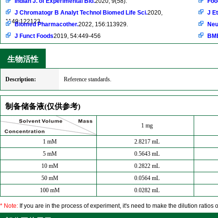
Indian J. of Experimental Bio.
2020, 9(58).
Foo
J Chromatogr B Analyt Technol Biomed Life Sci.
2020,
J E
1149:122123.
Biomed Pharmacother.
2022, 156:113929.
Neu
J Funct Foods
2019, 54:449-456
BMB
生物活性
Description:
Reference standards.
制备储备液(仅供参考)
1 mg
1 mM
2.8217 mL
5 mM
0.5643 mL
10 mM
0.2822 mL
50 mM
0.0564 mL
100 mM
0.0282 mL
* Note:
If you are in the process of experiment, it's need to make the dilution ratios o