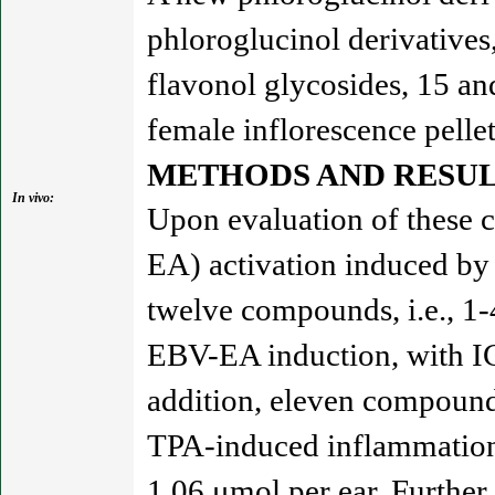
phloroglucinol derivatives
flavonol glycosides, 15 and
female inflorescence pelle
METHODS AND RESUL
In vivo:
Upon evaluation of these 
EA) activation induced by 
twelve compounds, i.e., 1-
EBV-EA induction, with IC
addition, eleven compounds,
TPA-induced inflammation (
1.06 μmol per ear. Further