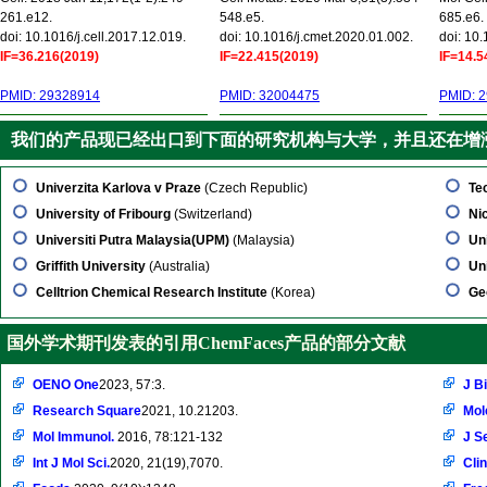
261.e12.
548.e5.
685.e6.
doi: 10.1016/j.cell.2017.12.019.
doi: 10.1016/j.cmet.2020.01.002.
doi: 10
IF=36.216(2019)
IF=22.415(2019)
IF=14.5
PMID: 29328914
PMID: 32004475
PMID: 
我们的产品现已经出口到下面的研究机构与大学，并且还在增
Univerzita Karlova v Praze
(Czech Republic)
Te
University of Fribourg
(Switzerland)
Ni
Universiti Putra Malaysia(UPM)
(Malaysia)
Un
Griffith University
(Australia)
Un
Celltrion Chemical Research Institute
(Korea)
Ge
国外学术期刊发表的引用ChemFaces产品的部分文献
OENO One
2023, 57:3.
J B
Research Square
2021, 10.21203.
Mol
Mol Immunol.
2016, 78:121-132
J S
Int J Mol Sci.
2020, 21(19),7070.
Clin