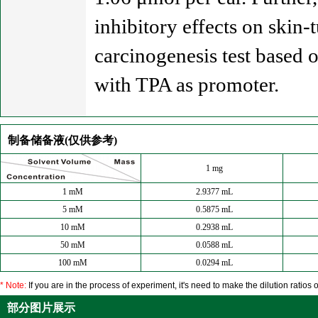
inhibitory effects on skin
carcinogenesis test based
with TPA as promoter.
制备储备液(仅供参考)
1 mg
1 mM
2.9377 mL
5 mM
0.5875 mL
10 mM
0.2938 mL
50 mM
0.0588 mL
100 mM
0.0294 mL
* Note:
If you are in the process of experiment, it's need to make the dilution ratios o
部分图片展示