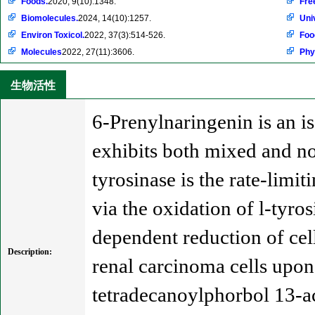
Foods.
2020, 9(10):1348.
Fre
Biomolecules.
2024, 14(10):1257.
Uni
Environ Toxicol.
2022, 37(3):514-526.
Foo
Molecules
2022, 27(11):3606.
Phy
生物活性
6-Prenylnaringenin is an i
exhibits both mixed and non
tyrosinase is the rate-lim
via the oxidation of l-tyro
dependent reduction of cel
Description:
renal carcinoma cells upon
tetradecanoylphorbol 13-ac