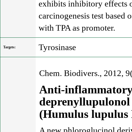
exhibits inhibitory effect
carcinogenesis test based 
with TPA as promoter.
Tyrosinase
Targets:
Chem. Biodivers., 2012, 9
Anti-inflammatory 
deprenyllupulono
(Humulus lupulus
A new phloroglucinol deriv