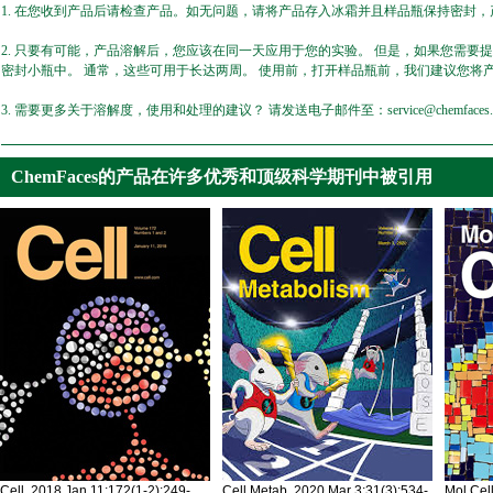
1. 在您收到产品后请检查产品。如无问题，请将产品存入冰霜并且样品瓶保持密封，产
2. 只要有可能，产品溶解后，您应该在同一天应用于您的实验。 但是，如果您需要
密封小瓶中。 通常，这些可用于长达两周。 使用前，打开样品瓶前，我们建议您将
3. 需要更多关于溶解度，使用和处理的建议？ 请发送电子邮件至：service@chemfaces.
ChemFaces的产品在许多优秀和顶级科学期刊中被引用
Cell. 2018 Jan 11;172(1-2):249-
Cell Metab. 2020 Mar 3;31(3):534-
Mol Cel