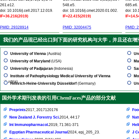
261.e12.
548.e5.
685.e6.
doi: 10.1016/j.cell.2017.12.019.
doi: 10.1016/j.cmet.2020.01.002.
doi: 10
IF=36.216(2019)
IF=22.415(2019)
IF=14.5
PMID: 29328914
PMID: 32004475
PMID: 
我们的产品现已经出口到下面的研究机构与大学，并且还在增
University of Vienna
(Austria)
Un
University of Maryland
(USA)
Ma
University of Padjajaran
(Indonesia)
Sa
Institute of Pathophysiology Medical University of Vienna
Mo
(Austria)
Heinrich-Heine-University Düsseldorf
(Germany)
Un
国外学术期刊发表的引用ChemFaces产品的部分文献
Preprints
2017, 2017120176
Foo
New Zealand J. Forestry Sci.
2014, 44:17
Nat
Int Immunopharmacol.
2019, 71:361-371
Hel
Egyptian Pharmaceutical Journal
2024, epj_205_23.
J C