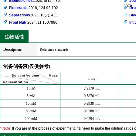
Biomedicines.
2020, 8(11):486.
Jou
1078
Fitoterapia.
2018, 124:92-102
Dru
Separations
2023, 10(7), 411.
Bio
Front Nutr.
2024, 11:1507886
Int 
生物活性
Description:
Reference standards.
制备储备液(仅供参考)
1 mg
1 mM
2.9379 mL
5 mM
0.5876 mL
10 mM
0.2938 mL
50 mM
0.0588 mL
100 mM
0.0294 mL
* Note:
If you are in the process of experiment, it's need to make the dilution ratios o