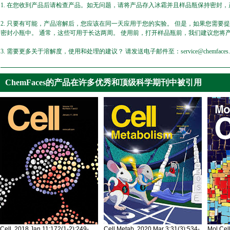
1. 在您收到产品后请检查产品。如无问题，请将产品存入冰霜并且样品瓶保持密封，产
2. 只要有可能，产品溶解后，您应该在同一天应用于您的实验。 但是，如果您需要
密封小瓶中。 通常，这些可用于长达两周。 使用前，打开样品瓶前，我们建议您将
3. 需要更多关于溶解度，使用和处理的建议？ 请发送电子邮件至：service@chemfaces.
ChemFaces的产品在许多优秀和顶级科学期刊中被引用
Cell. 2018 Jan 11;172(1-2):249-
Cell Metab. 2020 Mar 3;31(3):534-
Mol Cel