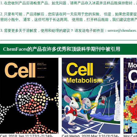
1. 在您收到产品后请检查产品。如无问题，请将产品存入冰霜并且样品瓶保持密封，产
2. 只要有可能，产品溶解后，您应该在同一天应用于您的实验。 但是，如果您需要
密封小瓶中。 通常，这些可用于长达两周。 使用前，打开样品瓶前，我们建议您将
3. 需要更多关于溶解度，使用和处理的建议？ 请发送电子邮件至：service@chemfaces.
ChemFaces的产品在许多优秀和顶级科学期刊中被引用
Cell. 2018 Jan 11;172(1-2):249-
Cell Metab. 2020 Mar 3;31(3):534-
Mol Cel