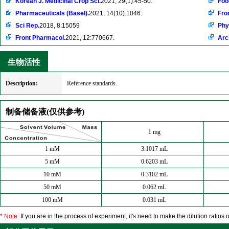
Korean J. Medicinal Crop Sci.
2021, 29(1):45-50.
Foo
Pharmaceuticals (Basel).
2021, 14(10):1046.
Fro
Sci Rep.
2018, 8:15059
Phy
Front Pharmacol.
2021, 12:770667.
Arc
生物活性
Description:
Reference standards.
制备储备液(仅供参考)
1 mg
1 mM
3.1017 mL
5 mM
0.6203 mL
10 mM
0.3102 mL
50 mM
0.062 mL
100 mM
0.031 mL
* Note:
If you are in the process of experiment, it's need to make the dilution ratios o