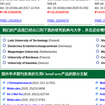
261.e12.
548.e5.
685.e6.
doi: 10.1016/j.cell.2017.12.019.
doi: 10.1016/j.cmet.2020.01.002.
doi: 10
IF=36.216(2019)
IF=22.415(2019)
IF=14.5
PMID: 29328914
PMID: 32004475
PMID: 
我们的产品现已经出口到下面的研究机构与大学，并且还在增
Lodz University of Technology
(Poland)
Sh
Deutsches Krebsforschungszentrum
(Germany)
Ca
Wageningen University
(Netherlands)
Wo
University of Bordeaux
(France)
Co
University of Ioannina
(Greece)
Un
国外学术期刊发表的引用ChemFaces产品的部分文献
J Ethnopharmacol.
2023, 321:117501.
Mol
Molecules.
2020, 25(23):5609.
Ant
Int J Mol Sci.
2019, 20(11):E2734
Ant
Molecules.
2020, 25(17):3783.
Nat