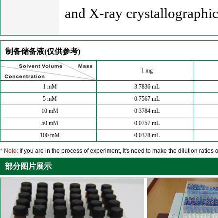
and X-ray crystallographic
制备储备液(仅供参考)
1 mg
1 mM
3.7836 mL
5 mM
0.7567 mL
10 mM
0.3784 mL
50 mM
0.0757 mL
100 mM
0.0378 mL
* Note:
If you are in the process of experiment, it's need to make the dilution ratios o
部分图片展示