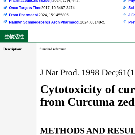
Pharmaceuticals (Basel).
2024, 17(4):442.
Phy
Onco Targets Ther.
2017, 10:3467-3474
Sci
Front Pharmacol.
2024, 15:1455805.
J F
Naunyn Schmiedebergs Arch Pharmacol.
2024, 03148-x.
Pre
生物活性
Description:
Standard reference
J Nat Prod. 1998 Dec;61(1
Cytotoxicity of c
from Curcuma zed
METHODS AND RESUL