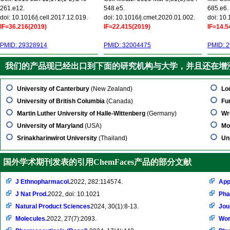
261.e12.
548.e5.
685.e6.
doi: 10.1016/j.cell.2017.12.019.
doi: 10.1016/j.cmet.2020.01.002.
doi: 10
IF=36.216(2019)
IF=22.415(2019)
IF=14.5
PMID: 29328914
PMID: 32004475
PMID: 
我们的产品现已经出口到下面的研究机构与大学，并且还在增
University of Canterbury
(New Zealand)
Lo
University of British Columbia
(Canada)
Fu
Martin Luther University of Halle-Wittenberg
(Germany)
Wr
University of Maryland
(USA)
Mo
Srinakharinwirot University
(Thailand)
Un
国外学术期刊发表的引用ChemFaces产品的部分文献
J Ethnopharmacol.
2022, 282:114574.
App
J Nat Prod.
2022, doi: 10.1021
Pha
Natural Product Sciences
2024, 30(1):8-13.
Jou
Molecules.
2022, 27(7):2093.
Wor