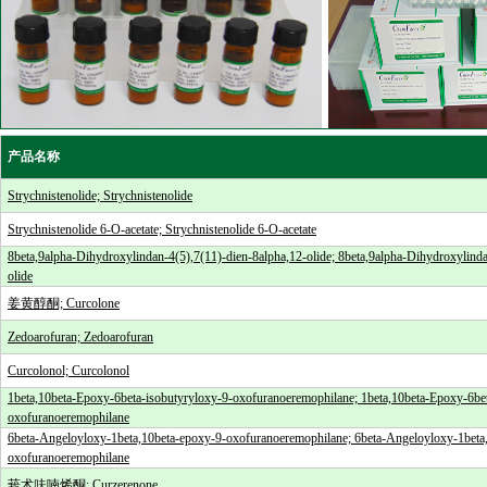
产品名称
Strychnistenolide; Strychnistenolide
Strychnistenolide 6-O-acetate; Strychnistenolide 6-O-acetate
8beta,9alpha-Dihydroxylindan-4(5),7(11)-dien-8alpha,12-olide; 8beta,9alpha-Dihydroxylinda
olide
姜黄醇酮; Curcolone
Zedoarofuran; Zedoarofuran
Curcolonol; Curcolonol
1beta,10beta-Epoxy-6beta-isobutyryloxy-9-oxofuranoeremophilane; 1beta,10beta-Epoxy-6bet
oxofuranoeremophilane
6beta-Angeloyloxy-1beta,10beta-epoxy-9-oxofuranoeremophilane; 6beta-Angeloyloxy-1beta
oxofuranoeremophilane
莪术呋喃烯酮; Curzerenone