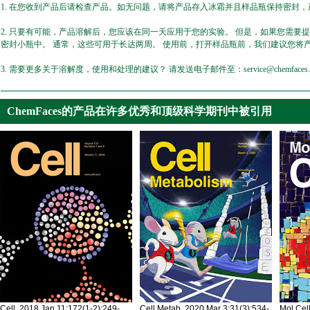
1. 在您收到产品后请检查产品。如无问题，请将产品存入冰霜并且样品瓶保持密封，产
2. 只要有可能，产品溶解后，您应该在同一天应用于您的实验。 但是，如果您需要
密封小瓶中。 通常，这些可用于长达两周。 使用前，打开样品瓶前，我们建议您将
3. 需要更多关于溶解度，使用和处理的建议？ 请发送电子邮件至：service@chemfaces.
ChemFaces的产品在许多优秀和顶级科学期刊中被引用
Cell. 2018 Jan 11;172(1-2):249-
Cell Metab. 2020 Mar 3;31(3):534-
Mol Cel