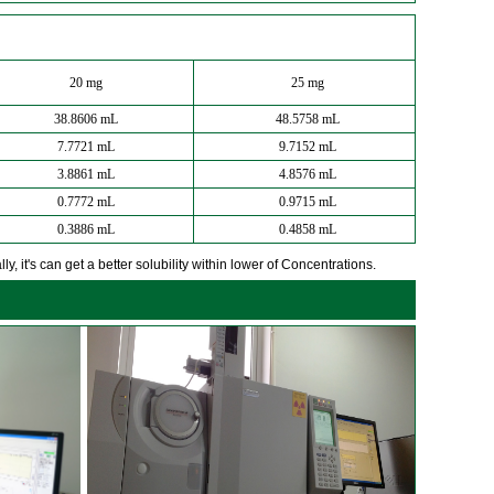
20 mg
25 mg
38.8606 mL
48.5758 mL
7.7721 mL
9.7152 mL
3.8861 mL
4.8576 mL
0.7772 mL
0.9715 mL
0.3886 mL
0.4858 mL
y, it's can get a better solubility within lower of Concentrations.