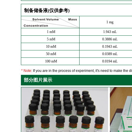
制备储备液(仅供参考)
1 mg
1 mM
1.943 mL
5 mM
0.3886 mL
10 mM
0.1943 mL
50 mM
0.0389 mL
100 mM
0.0194 mL
* Note:
If you are in the process of experiment, it's need to make the dil
部分图片展示