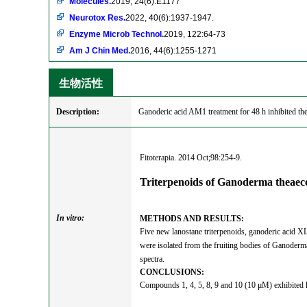
Molecules.
2019, 24(6):E1177
Neurotox Res.
2022, 40(6):1937-1947.
Enzyme Microb Technol.
2019, 122:64-73
Am J Chin Med.
2016, 44(6):1255-1271
生物活性
Description:
Ganoderic acid AM1 treatment for 48 h inhibited th
Fitoterapia. 2014 Oct;98:254-9.
Triterpenoids of Ganoderma theaeco
In vitro:
METHODS AND RESULTS:
Five new lanostane triterpenoids, ganoderic acid 
were isolated from the fruiting bodies of Ganoderm
spectra.
CONCLUSIONS:
Compounds 1, 4, 5, 8, 9 and 10 (10 μM) exhibited h