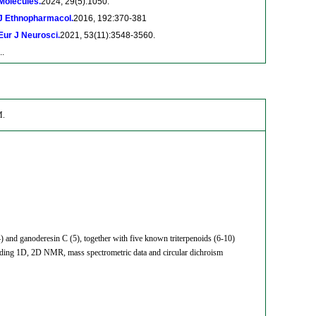
Molecules.
2024, 29(5):1050.
J Ethnopharmacol.
2016, 192:370-381
Eur J Neurosci.
2021, 53(11):3548-3560.
..
M.
 and ganoderesin C (5), together with five known triterpenoids (6-10)
cluding 1D, 2D NMR, mass spectrometric data and circular dichroism