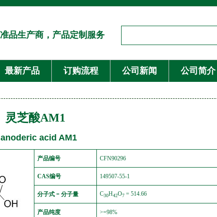
准品生产商，产品定制服务
最新产品
订购流程
公司新闻
公司简介
灵芝酸AM1
anoderic acid AM1
产品编号
CFN90296
CAS编号
149507-55-1
C
H
O
= 514.66
分子式 = 分子量
30
42
7
产品纯度
>=98%