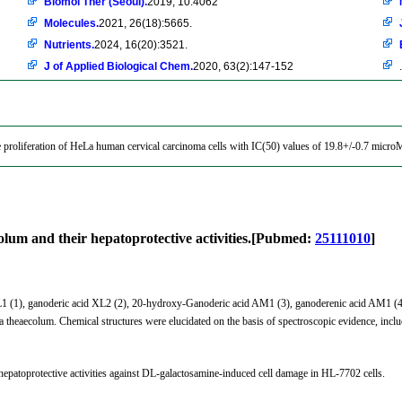
Biomol Ther (Seoul).
2019, 10.4062
Molecules.
2021, 26(18):5665.
Nutrients.
2024, 16(20):3521.
J of Applied Biological Chem.
2020, 63(2):147-152
.
e proliferation of HeLa human cervical carcinoma cells with IC(50) values of 19.8+/-0.7 micro
lum and their hepatoprotective activities.[Pubmed:
25111010
]
XL1 (1), ganoderic acid XL2 (2), 20-hydroxy-Ganoderic acid AM1 (3), ganoderenic acid AM1 (4)
a theaecolum. Chemical structures were elucidated on the basis of spectroscopic evidence, in
epatoprotective activities against DL-galactosamine-induced cell damage in HL-7702 cells.