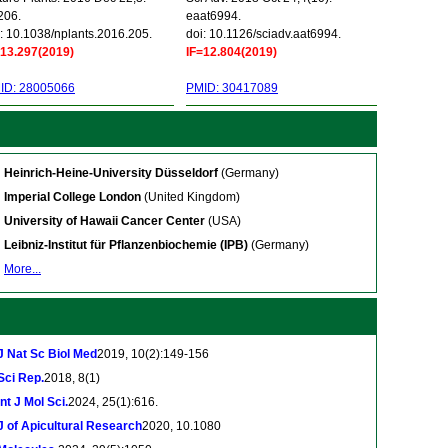
206.
eaat6994.
: 10.1038/nplants.2016.205.
doi: 10.1126/sciadv.aat6994.
=13.297(2019)
IF=12.804(2019)
ID: 28005066
PMID: 30417089
Heinrich-Heine-University Düsseldorf
(Germany)
Imperial College London
(United Kingdom)
University of Hawaii Cancer Center
(USA)
Leibniz-Institut für Pflanzenbiochemie (IPB)
(Germany)
More...
J Nat Sc Biol Med
2019, 10(2):149-156
Sci Rep.
2018, 8(1)
Int J Mol Sci.
2024, 25(1):616.
J of Apicultural Research
2020, 10.1080