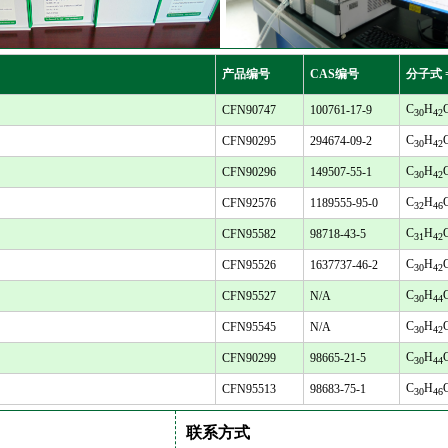
产品编号
CAS编号
分子式 
C
H
CFN90747
100761-17-9
30
42
C
H
CFN90295
294674-09-2
30
42
C
H
CFN90296
149507-55-1
30
42
C
H
CFN92576
1189555-95-0
32
46
C
H
CFN95582
98718-43-5
31
42
C
H
CFN95526
1637737-46-2
30
42
C
H
CFN95527
N/A
30
44
C
H
CFN95545
N/A
30
42
C
H
CFN90299
98665-21-5
30
44
C
H
CFN95513
98683-75-1
30
46
联系方式