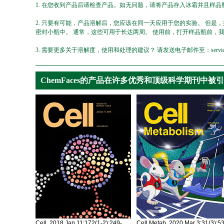
1. 在您收到产品后请检查产品。如无问题，请将产品存入冰霜并且样品瓶
2. 只要有可能，产品溶解后，您应该在同一天应用于您的实验。 但是
密封小瓶中。 通常，这些可用于长达两周。 使用前，打开样品瓶前，
3. 需要更多关于溶解度，使用和处理的建议？ 请发送电子邮件至：service@ch
ChemFaces的产品在许多优秀和顶级科学期刊中被
Cell. 2018 Jan 11;172(1-2):249-
Cell Metab. 2020 Mar 3;31(3):5