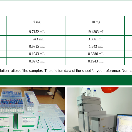
5 mg
10 mg
9.7152 mL
19.4303 mL
1.943 mL
3.8861 mL
0.9715 mL
1.943 mL
0.1943 mL
0.3886 mL
0.0972 mL
0.1943 mL
ution ratios of the samples. The dilution data of the sheet for your reference. Normall