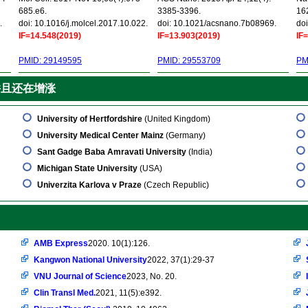
685.e6.
3385-3396.
16
.
doi: 10.1016/j.molcel.2017.10.022.
doi: 10.1021/acsnano.7b08969.
doi
IF=14.548(2019)
IF=13.903(2019)
IF
PMID: 29149595
PMID: 29553709
PM
并且还在增涨
University of Hertfordshire
(United Kingdom)
University Medical Center Mainz
(Germany)
Sant Gadge Baba Amravati University
(India)
Michigan State University
(USA)
Univerzita Karlova v Praze
(Czech Republic)
AMB Express
2020. 10(1):126.
Kangwon National University
2022, 37(1):29-37
VNU Journal of Science
2023, No. 20.
Clin Transl Med.
2021, 11(5):e392.