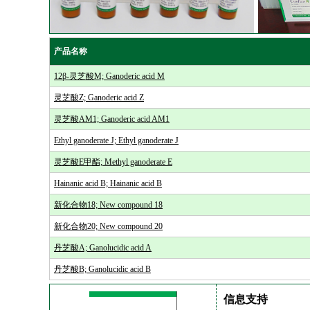
产品名称
12β-灵芝酸M; Ganoderic acid M
灵芝酸Z; Ganoderic acid Z
灵芝酸AM1; Ganoderic acid AM1
Ethyl ganoderate J; Ethyl ganoderate J
灵芝酸E甲酯; Methyl ganoderate E
Hainanic acid B; Hainanic acid B
新化合物18; New compound 18
新化合物20; New compound 20
丹芝酸A; Ganolucidic acid A
丹芝酸B; Ganolucidic acid B
信息支持