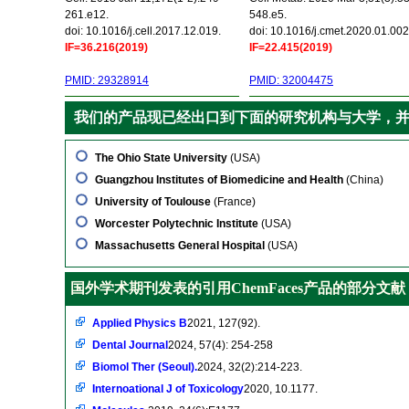
261.e12.
548.e5.
doi: 10.1016/j.cell.2017.12.019.
doi: 10.1016/j.cmet.2020.01.002
IF=36.216(2019)
IF=22.415(2019)
PMID: 29328914
PMID: 32004475
我们的产品现已经出口到下面的研究机构与大学，
The Ohio State University
(USA)
Guangzhou Institutes of Biomedicine and Health
(China)
University of Toulouse
(France)
Worcester Polytechnic Institute
(USA)
Massachusetts General Hospital
(USA)
国外学术期刊发表的引用ChemFaces产品的部分文献
Applied Physics B
2021, 127(92).
Dental Journal
2024, 57(4): 254-258
Biomol Ther (Seoul).
2024, 32(2):214-223.
Internoational J of Toxicology
2020, 10.1177.