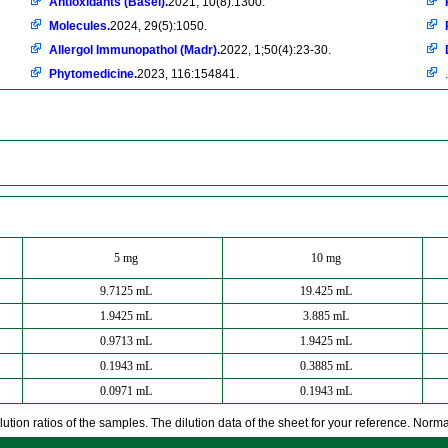
Antioxidants (Basel).
2021, 10(8):1300.
Molecules.
2024, 29(5):1050.
Allergol Immunopathol (Madr).
2022, 1;50(4):23-30.
Phytomedicine.
2023, 116:154841.
.
5 mg
10 mg
9.7125 mL
19.425 mL
1.9425 mL
3.885 mL
0.9713 mL
1.9425 mL
0.1943 mL
0.3885 mL
0.0971 mL
0.1943 mL
ution ratios of the samples. The dilution data of the sheet for your reference. Normall