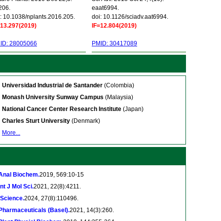
206.
eaat6994.
: 10.1038/nplants.2016.205.
doi: 10.1126/sciadv.aat6994.
=13.297(2019)
IF=12.804(2019)
ID: 28005066
PMID: 30417089
Universidad Industrial de Santander
(Colombia)
Monash University Sunway Campus
(Malaysia)
National Cancer Center Research Institute
(Japan)
Charles Sturt University
(Denmark)
More...
Anal Biochem.
2019, 569:10-15
Int J Mol Sci.
2021, 22(8):4211.
iScience.
2024, 27(8):110496.
Pharmaceuticals (Basel).
2021, 14(3):260.