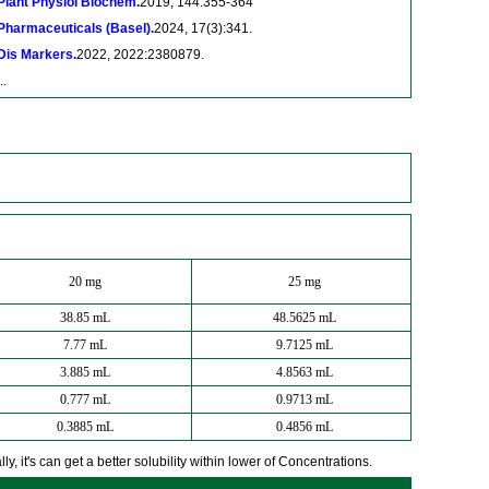
Plant Physiol Biochem.
2019, 144:355-364
Pharmaceuticals (Basel).
2024, 17(3):341.
Dis Markers.
2022, 2022:2380879.
..
20 mg
25 mg
38.85 mL
48.5625 mL
7.77 mL
9.7125 mL
3.885 mL
4.8563 mL
0.777 mL
0.9713 mL
0.3885 mL
0.4856 mL
y, it's can get a better solubility within lower of Concentrations.