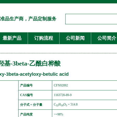
准品生产商，产品定制服务
最新产品
订购流程
公司新闻
公司简介
a-羟基-3beta-乙酰白桦酸
y-3beta-acetyloxy-betulic acid
产品编号
CFN92092
CAS编号
1163728-89-9
C
H
O
= 514.8
分子式 = 分子量
32
50
5
产品纯度
>=98%