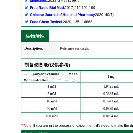
Molecules.
2022, 27(22):7997.
Free Radic Biol Med.
2017, 112:191-199
Chinese Journal of Hospital Pharmacy
2020, 40(7)
Food Chem Toxicol.
2020, 135:110863
生物活性
Description:
Reference standards.
制备储备液(仅供参考)
1 mg
1 mM
1.9425 mL
5 mM
0.3885 mL
10 mM
0.1943 mL
50 mM
0.0389 mL
100 mM
0.0194 mL
* Note:
If you are in the process of experiment, it's need to make the dil