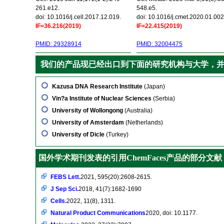
261.e12.
548.e5.
doi: 10.1016/j.cell.2017.12.019.
doi: 10.1016/j.cmet.2020.01.002
IF=36.216(2019)
IF=22.415(2019)
PMID: 29328914
PMID: 32004475
我们的产品现已经出口到下面的研究机构与大学，
Kazusa DNA Research Institute
(Japan)
Vin?a Institute of Nuclear Sciences
(Serbia)
University of Wollongong
(Australia)
University of Amsterdam
(Netherlands)
University of Dicle
(Turkey)
国外学术期刊发表的引用ChemFaces产品的部分文献
FEBS Lett.
2021, 595(20):2608-2615.
J Sep Sci.
2018, 41(7):1682-1690
Cells.
2022, 11(8), 1311.
Natural Product Communications
2020, doi: 10.1177.