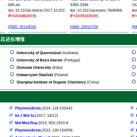
685.e6.
3385-3396.
16
.
doi: 10.1016/j.molcel.2017.10.022.
doi: 10.1021/acsnano.7b08969.
doi
IF=14.548(2019)
IF=13.903(2019)
IF
PMID: 29149595
PMID: 29553709
PM
并且还在增涨
University of Queensland
(Australia)
University of Beira Interior
(Portugal)
Osmania University
(India)
Uniwersytet Gdański
(Poland)
Shanghai Institute of Organic Chemistry
(China)
Phytomedicine.
2024, 126:155442.
Int J Mol Sci.
2017, 18(12)
Mol Med Rep.
2014, 9(5):1653-9
Phytomedicine.
2022, 100:154058.