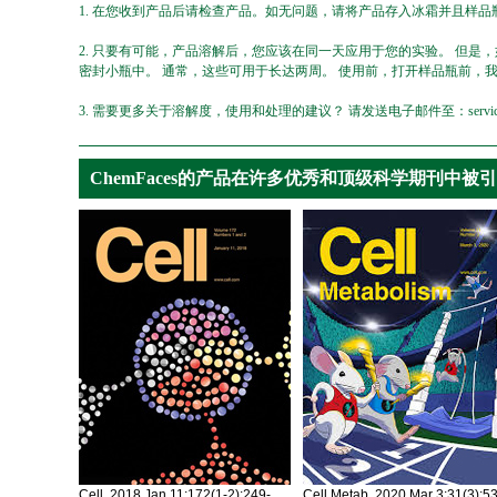
1. 在您收到产品后请检查产品。如无问题，请将产品存入冰霜并且样品瓶
2. 只要有可能，产品溶解后，您应该在同一天应用于您的实验。 但是
密封小瓶中。 通常，这些可用于长达两周。 使用前，打开样品瓶前，
3. 需要更多关于溶解度，使用和处理的建议？ 请发送电子邮件至：service@ch
ChemFaces的产品在许多优秀和顶级科学期刊中被
Cell. 2018 Jan 11;172(1-2):249-
Cell Metab. 2020 Mar 3;31(3):5