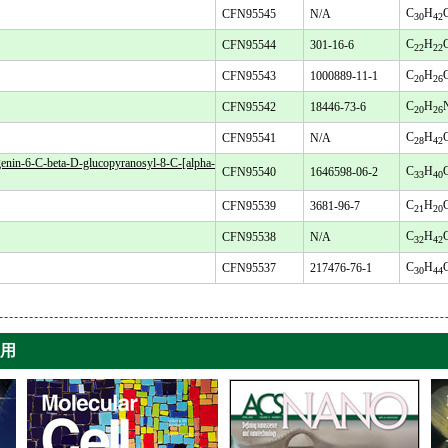
C
H
CFN95545
N/A
30
42
C
H
CFN95544
301-16-6
22
22
C
H
CFN95543
1000889-11-1
20
26
C
H
CFN95542
18446-73-6
20
26
C
H
CFN95541
N/A
28
42
6-C-beta-D-glucopyranosyl-8-C-[alpha-
C
H
CFN95540
1646598-06-2
33
40
C
H
CFN95539
3681-96-7
21
20
C
H
CFN95538
N/A
32
42
C
H
CFN95537
217476-76-1
30
44
引用