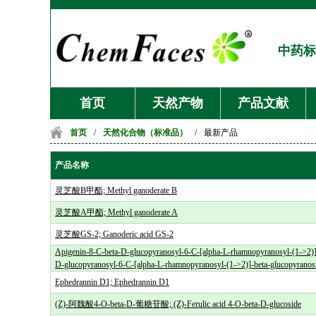
中药标
首页
天然产物
产品文献
首页
/
天然化合物（标准品）
/
最新产品
产品名称
灵芝酸B甲酯; Methyl ganoderate B
灵芝酸A甲酯; Methyl ganoderate A
灵芝酸GS-2; Ganoderic acid GS-2
Apigenin-8-C-beta-D-glucopyranosyl-6-C-[alpha-L-rhamnopyranosyl-(1->2)]-
D-glucopyranosyl-6-C-[alpha-L-rhamnopyranosyl-(1->2)]-beta-glucopyranos
Ephedrannin D1; Ephedrannin D1
(Z)-阿魏酸4-O-beta-D-葡糖苷酸; (Z)-Ferulic acid 4-O-beta-D-glucoside