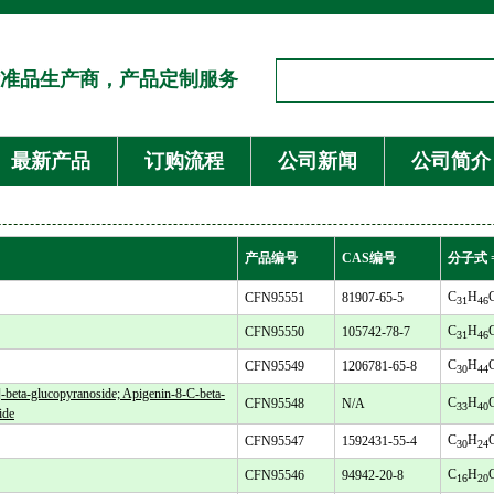
准品生产商，产品定制服务
最新产品
订购流程
公司新闻
公司简介
产品编号
CAS编号
分子式 
C
H
CFN95551
81907-65-5
31
46
C
H
CFN95550
105742-78-7
31
46
C
H
CFN95549
1206781-65-8
30
44
beta-glucopyranoside; Apigenin-8-C-beta-
C
H
CFN95548
N/A
33
40
ide
C
H
CFN95547
1592431-55-4
30
24
C
H
CFN95546
94942-20-8
16
20