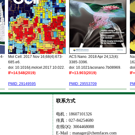
34-
Mol Cell. 2017 Nov 16;68(4):673-
ACS Nano. 2018 Apr 24;12(4):
Nat
685.e6.
3385-3396.
16
.
doi: 10.1016/j.molcel.2017.10.022.
doi: 10.1021/acsnano.7b08969.
doi
IF=14.548(2019)
IF=13.903(2019)
IF
PMID: 29149595
PMID: 29553709
PM
联系方式
电机：18607101326
传真：027-84254680
在线QQ: 3004468088
E-Mail：manager@chemfaces.com