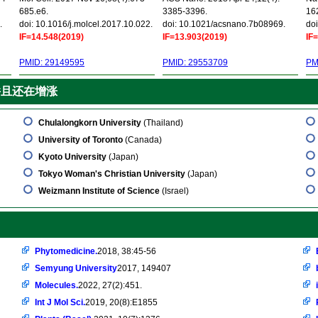
685.e6.
3385-3396.
16
.
doi: 10.1016/j.molcel.2017.10.022.
doi: 10.1021/acsnano.7b08969.
doi
IF=14.548(2019)
IF=13.903(2019)
IF
PMID: 29149595
PMID: 29553709
PM
并且还在增涨
Chulalongkorn University
(Thailand)
University of Toronto
(Canada)
Kyoto University
(Japan)
Tokyo Woman's Christian University
(Japan)
Weizmann Institute of Science
(Israel)
Phytomedicine.
2018, 38:45-56
Semyung University
2017, 149407
Molecules.
2022, 27(2):451.
Int J Mol Sci.
2019, 20(8):E1855