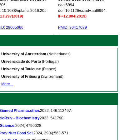
206.
eaat6994.
: 10.1038/nplants.2016.205.
doi: 10.1126/sciadv.aat6994.
=13.297(2019)
IF=12.804(2019)
ID: 28005066
PMID: 30417089
University of Amsterdam
(Netherlands)
Universidade do Porto
(Portugal)
University of Toulouse
(France)
University of Fribourg
(Switzerland)
More...
Biomed Pharmacother.
2022, 146:112497.
bioRxiv - Biochemistry
2023, 541790.
iScience.
2024, 4790628.
Prev Nutr Food Sci.
2024, 29(4):563-571.