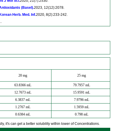
Int J Mol Sci.
2020, 21(7):2530.
Antioxidants (Basel).
2023, 12(12):2078.
Korean Herb. Med. Inf.
2020, 8(2):233-242.
..
20 mg
25 mg
63.8366 mL
79.7957 mL
12.7673 mL
15.9591 mL
6.3837 mL
7.9796 mL
1.2767 mL
1.5959 mL
0.6384 mL
0.798 mL
y, it's can get a better solubility within lower of Concentrations.