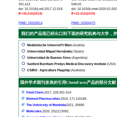
261.e12.
548.e5.
doi: 10.1016/j.cell.2017.12.019.
doi: 10.1016/j.cmet.2020.01.002
IF=36.216(2019)
IF=22.415(2019)
PMID: 29328914
PMID: 32004475
我们的产品现已经出口到下面的研究机构与大学，
Medizinische Universit?t Wien
(Austria)
Universidad Miguel Hernández
(Spain)
Universidad de Buenos Aires
(Argentina)
Sanford Burnham Prebys Medical Discovery Institute
(USA)
CSIRO - Agriculture Flagship
(Australia)
国外学术期刊发表的引用ChemFaces产品的部分文献
Food Chem.
2017, 228:301-314
Biomed Pharmacother.
2024, 171:116166.
The University of Manitoba
2021, 35690.
Molecules.
2020, 25(21):5091.