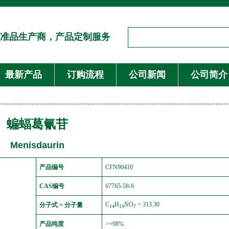
准品生产商，产品定制服务
最新产品
订购流程
公司新闻
公司简介
蝙蝠葛氰苷
Menisdaurin
产品编号
CFN90410
CAS编号
67765-58-6
C
H
NO
= 313.30
分子式 = 分子量
14
19
7
产品纯度
>=98%