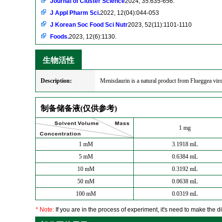
Journal of Cluster Science
2024, 35:635-656.
J Appl Pharm Sci.
2022, 12(04):044-053
J Korean Soc Food Sci Nutr
2023, 52(11):1101-1110
Foods.
2023, 12(6):1130.
生物活性
Description:
Menisdaurin is a natural product from Flueggea viro
制备储备液(仅供参考)
1 mg
1 mM
3.1918 mL
5 mM
0.6384 mL
10 mM
0.3192 mL
50 mM
0.0638 mL
100 mM
0.0319 mL
* Note:
If you are in the process of experiment, it's need to make the dil