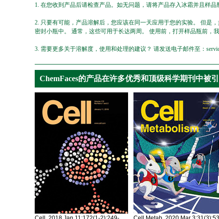
1. 在您收到产品后请检查产品。如无问题，请将产品存入冰霜并且样品瓶
2. 只要有可能，产品溶解后，您应该在同一天应用于您的实验。 但是
密封小瓶中。 通常，这些可用于长达两周。 使用前，打开样品瓶前，
3. 需要更多关于溶解度，使用和处理的建议？ 请发送电子邮件至：service@ch
ChemFaces的产品在许多优秀和顶级科学期刊中被
Cell. 2018 Jan 11;172(1-2):249-
Cell Metab. 2020 Mar 3;31(3):5