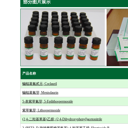
部分图片展示
产品名称
蝙蝠葛氰甙元; Coclauril
蝙蝠葛氰苷; Menisdaurin
5-表紫草氰苷; 5-Epilithospermoside
紫草氰苷; Lithospermoside
(2,4-二羟基苯基)乙腈; (2,4-Dihydroxyphenyl)acetonitrile