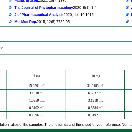
Plants (Basel).
2021, 10(7):1376.
The Journal of Phytopharmacology
2020, 9(1): 1-4
J of Pharmaceutical Analysis
2020, doi: 10.1016
Mol Med Rep.
2015, 12(5):7789-95
.
sa.
5 mg
10 mg
15.9591 mL
31.9183 mL
3.1918 mL
6.3837 mL
1.5959 mL
3.1918 mL
0.3192 mL
0.6384 mL
0.1596 mL
0.3192 mL
ution ratios of the samples. The dilution data of the sheet for your reference. Normall