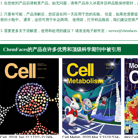
1. 在您收到产品后请检查产品。如无问题，请将产品存入冰霜并且样品瓶保持密封，产
2. 只要有可能，产品溶解后，您应该在同一天应用于您的实验。 但是，如果您需要
密封小瓶中。 通常，这些可用于长达两周。 使用前，打开样品瓶前，我们建议您将
3. 需要更多关于溶解度，使用和处理的建议？ 请发送电子邮件至：service@chemfaces.
ChemFaces的产品在许多优秀和顶级科学期刊中被引用
Cell. 2018 Jan 11;172(1-2):249-
Cell Metab. 2020 Mar 3;31(3):534-
Mol Cel