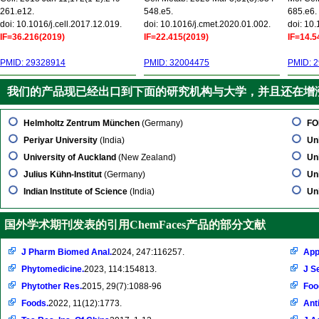
261.e12.
548.e5.
685.e6.
doi: 10.1016/j.cell.2017.12.019.
doi: 10.1016/j.cmet.2020.01.002.
doi: 10
IF=36.216(2019)
IF=22.415(2019)
IF=14.5
PMID: 29328914
PMID: 32004475
PMID: 
我们的产品现已经出口到下面的研究机构与大学，并且还在增
Helmholtz Zentrum München
(Germany)
FO
Periyar University
(India)
Un
University of Auckland
(New Zealand)
Un
Julius Kühn-Institut
(Germany)
Un
Indian Institute of Science
(India)
Un
国外学术期刊发表的引用ChemFaces产品的部分文献
J Pharm Biomed Anal.
2024, 247:116257.
App
Phytomedicine.
2023, 114:154813.
J S
Phytother Res.
2015, 29(7):1088-96
Foo
Foods.
2022, 11(12):1773.
Ant