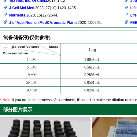
Tea Res. Ins. Of China
2017, 1-12
J A
J Cell Mol Med.
2023, 27(10):1423-1435.
Life
Nutrients.
2023, 15(12):2644.
Life
J of App. Res. on Med&Aromatic Plants
2020, 100291.
FEB
制备储备液(仅供参考)
1 mg
1 mM
2.8058 mL
5 mM
0.5612 mL
10 mM
0.2806 mL
50 mM
0.0561 mL
100 mM
0.0281 mL
* Note:
If you are in the process of experiment, it's need to make the dilution ratios o
部分图片展示