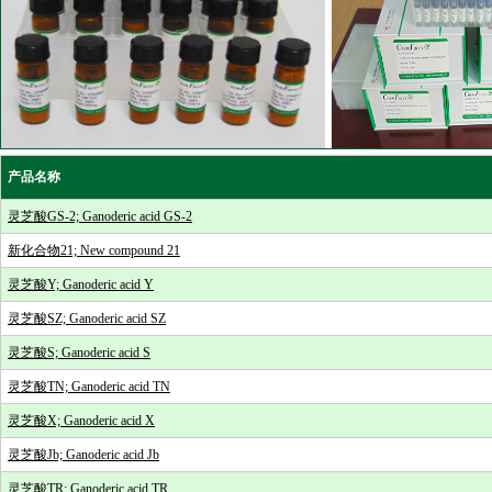
产品名称
灵芝酸GS-2; Ganoderic acid GS-2
新化合物21; New compound 21
灵芝酸Y; Ganoderic acid Y
灵芝酸SZ; Ganoderic acid SZ
灵芝酸S; Ganoderic acid S
灵芝酸TN; Ganoderic acid TN
灵芝酸X; Ganoderic acid X
灵芝酸Jb; Ganoderic acid Jb
灵芝酸TR; Ganoderic acid TR