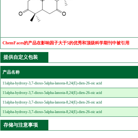
ChemFaces的产品在影响因子大于5的优秀和顶级科学期刊中被引用
提供自定义包装
产品名称
11alpha-hydroxy-3,7-dioxo-5alpha-lanosta-8,24(E)-dien-26-oic acid
11alpha-hydroxy-3,7-dioxo-5alpha-lanosta-8,24(E)-dien-26-oic acid
11alpha-hydroxy-3,7-dioxo-5alpha-lanosta-8,24(E)-dien-26-oic acid
11alpha-hydroxy-3,7-dioxo-5alpha-lanosta-8,24(E)-dien-26-oic acid
存储与注意事项