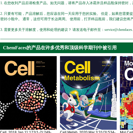
1. 在您收到产品后请检查产品。如无问题，请将产品存入冰霜并且样品瓶保持密封，产
2. 只要有可能，产品溶解后，您应该在同一天应用于您的实验。 但是，如果您需要
密封小瓶中。 通常，这些可用于长达两周。 使用前，打开样品瓶前，我们建议您将
3. 需要更多关于溶解度，使用和处理的建议？ 请发送电子邮件至：service@chemfaces.
ChemFaces的产品在许多优秀和顶级科学期刊中被引用
Cell. 2018 Jan 11;172(1-2):249-
Cell Metab. 2020 Mar 3;31(3):534-
Mol Cel