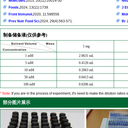
Molecules.
2015, 20(11):20014-30
Neu
Foods.
2024, 13(11):1739.
J E
Front Immunol.
2020, 11:598556.
Mol
Prev Nutr Food Sci.
2024, 29(4):563-571.
Br 
制备储备液(仅供参考)
1 mg
1 mM
2.0631 mL
5 mM
0.4126 mL
10 mM
0.2063 mL
50 mM
0.0413 mL
100 mM
0.0206 mL
* Note:
If you are in the process of experiment, it's need to make the dilution ratios o
部分图片展示