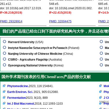
261.e12.
548.e5.
685.e6.
doi: 10.1016/j.cell.2017.12.019.
doi: 10.1016/j.cmet.2020.01.002.
doi: 10
IF=36.216(2019)
IF=22.415(2019)
IF=14.5
PMID: 29328914
PMID: 32004475
PMID: 
我们的产品现已经出口到下面的研究机构与大学，并且还在增
Harvard University
(USA)
Uni
Instytut Nawozów Sztucznych w Pu?awach
(Poland)
Ma
Nanjing University of Chinese Medicine
(China)
Uni
CSIRO - Agriculture Flagship
(Australia)
Uni
Gyeongsang National University
(Korea)
Un
国外学术期刊发表的引用ChemFaces产品的部分文献
Phytomedicine.
2023, 116:154841.
Mol
Earth Environ. Sci.
2021, 905:012080.
Phy
Fermentation
2023, 9(10), 889
J C
1187:1
Int J Biol Macromol.
2018, 112:1093-1103
Phy